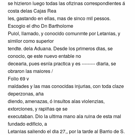
se hizieron luego todas las ofizinas correspondientes á
costa delas Cajas Rea
les, gastando en ellas, mas de sinco mil pessos.
Escogio el dho Dn Bartholome
Puiol, llamado, y conocido comunmte por Letanias, y
similor como superior
tendte. dela Aduana. Desde los primeros dias, se
conocio, qe este nuevo entable no
decearia, pues esnla practica y es --------- diaria, se
obraron las maiores /
Folio 69 v
maldades y las mas conocidas injurias, con toda claze
deperzonas, aña
diendo, amenazas, ó insultos alas violenzias,
extorciones, y rapiñas qe se
executaban. Dio la ultima mano ala ruina de esta mal
fundado edificio, a
Letanias saliendo el dia 27,, por la tarde al Barrio de S.