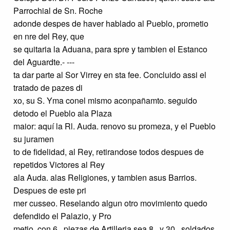
Parrochial de Sn. Roche
adonde despes de haver hablado al Pueblo, prometio
en nre del Rey, que
se quitaria la Aduana, para spre y tambien el Estanco
del Aguardte.- ---
ta dar parte al Sor Virrey en sta fee. Concluido assi el
tratado de pazes di
xo, su S. Yma conel mismo aconpañamto. seguido
detodo el Pueblo ala Plaza
maior: aquí la Rl. Auda. renovo su promeza, y el Pueblo
su juramen
to de fidelidad, al Rey, retirandose todos despues de
repetidos Victores al Rey
ala Auda. alas Religiones, y tambien asus Barrios.
Despues de este pri
mer cusseo. Reselando algun otro movimiento quedo
defendido el Palazio, y Pro
metio, con 6,, piezas de Artilleria sea 8,, y 30,, soldados