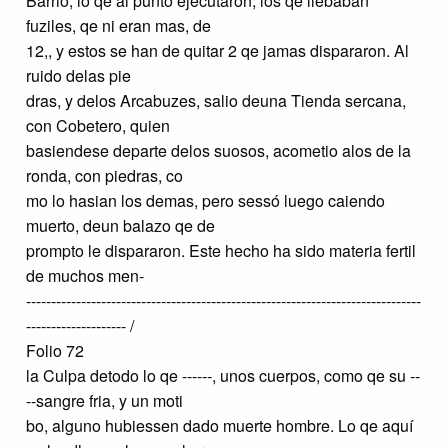
Barrio; lo qe al punto ejecutaron, los qe llebaban
fuziles, qe ni eran mas, de
12,, y estos se han de quitar 2 qe jamas dispararon. Al
ruido delas pie
dras, y delos Arcabuzes, salio deuna Tienda sercana,
con Cobetero, quien
basiendese departe delos suosos, acometio alos de la
ronda, con piedras, co
mo lo hasian los demas, pero sessó luego caiendo
muerto, deun balazo qe de
prompto le dispararon. Este hecho ha sido materia fertil
de muchos men-
-------------------------------------------------------------------------------
-------------------- /
Folio 72
la Culpa detodo lo qe ------, unos cuerpos, como qe su --
--sangre fria, y un moti
bo, alguno hubiessen dado muerte hombre. Lo qe aquí