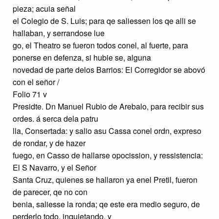
pieza; acuia señal
el Colegio de S. Luis; para qe saliessen los qe alli se
hallaban, y serrandose lue
go, el Theatro se fueron todos conel, al fuerte, para
ponerse en defenza, si hubie se, alguna
novedad de parte delos Barrios: El Corregidor se abovó
con el señor /
Folio 71 v
Presidte. Dn Manuel Rubio de Arebalo, para recibir sus
ordes. á serca dela patru
lla, Consertada: y salio asu Cassa conel ordn, expreso
de rondar, y de hazer
fuego, en Casso de hallarse opocission, y ressistencia:
El S Navarro, y el Señor
Santa Cruz, quienes se hallaron ya enel Pretil, fueron
de parecer, qe no con
benia, saliesse la ronda; qe este era medio seguro, de
perderlo todo, inquietando, y