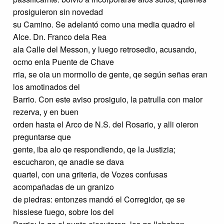
prosiguieron sin novedad
su Camino. Se adelantó como una media quadro el
Alce. Dn. Franco dela Rea
ala Calle del Messon, y luego retrosedio, acusando,
ocmo enla Puente de Chave
rria, se oia un mormollo de gente, qe según señas eran
los amotinados del
Barrio. Con este aviso prosiguio, la patrulla con maior
rezerva, y en buen
orden hasta el Arco de N.S. del Rosario, y alli oieron
preguntarse que
gente, iba alo qe respondiendo, qe la Justizia;
escucharon, qe anadie se dava
quartel, con una griteria, de Vozes confusas
acompañadas de un granizo
de piedras: entonzes mandó el Corregidor, qe se
hissiese fuego, sobre los del