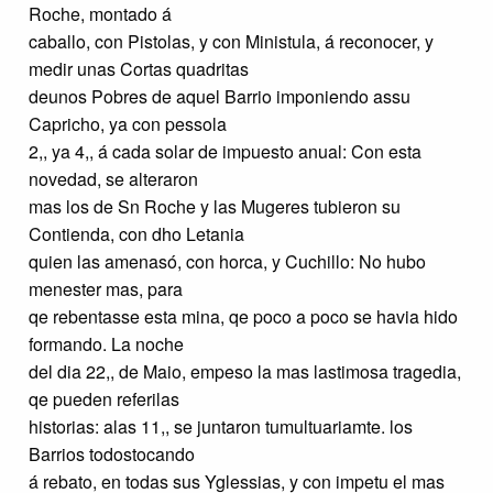
Roche, montado á
caballo, con Pistolas, y con Ministula, á reconocer, y
medir unas Cortas quadritas
deunos Pobres de aquel Barrio imponiendo assu
Capricho, ya con pessola
2,, ya 4,, á cada solar de impuesto anual: Con esta
novedad, se alteraron
mas los de Sn Roche y las Mugeres tubieron su
Contienda, con dho Letania
quien las amenasó, con horca, y Cuchillo: No hubo
menester mas, para
qe rebentasse esta mina, qe poco a poco se havia hido
formando. La noche
del dia 22,, de Maio, empeso la mas lastimosa tragedia,
qe pueden referilas
historias: alas 11,, se juntaron tumultuariamte. los
Barrios todostocando
á rebato, en todas sus Yglessias, y con impetu el mas