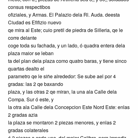
consus respectibos
ofiziales, y Armas. El Palazio dela Rl. Auda. deesta
Ciudad es Efifizio nuevo
qe mira al Este; cuio pretil de piedra de Silleria, qe le
corre delante
coge toda su fachada, y un lado, ó quadra entera dela
plaza maior se leban
ta del plan dela plaza como quatro baras, y tiene sinco
quartas dealto el
parametro qe le siñe alrededor: Se sube ael por 4
gradas: las 2 qe baxando
plaza, y las otras 2 qe miran, la una ala Calle dela
Compa. Sur ó este, y
la otra ala Calle dela Concepcion Este Nord Este: enlas
2 gradas azia
la plaza se montaron 2 piezas menores, y enlas 2
gradas colaterales
á 2 piezas a cada una, del maior Calibre, para impedir