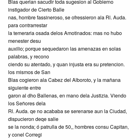
Blas querian sacudir toda sugesion al Gobierno
instigador de Cierto Balle
nas, hombre fassineroso, se ofressieron ala Rl. Auda.
para contrarrestar
la temeraria osada delos Amotinados: mas no hubo
menester desu
auxilio; porque sequedaron las amenazas en solas
palabras, y recono
ciendo su atentado, y quan injusta era su pretencion.
los mismos de San
Blas cogieron ala Cabez del Alboroto, y la mañana
siguiente entre
garon al dho Ballenas, en mano dela Justizia. Viendo
los Señores dela
Rl. Auda. qe no acababa se serenarse aun la Ciudad,
dispucieron deqe salie
se la nonda; ó patrulla de 50,, hombres consu Capitan,
y conel Corregi