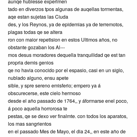
aunqe hubiesse experimen
tado en diverzos tpos algunas de auqellas tormentas,
aqe estan sujetas las Ciuda
des, y los Reynos, ya de epidemias ya de terremotos,
plagas todas qe se altera
ron con maior repetision en estos Ultimos años, no
obstante gozaban los Al---
mos desus moradores dequella tranquilidad qe est tan
propria demis genios
qe no havia conocido por el espasio, casi en un siglo,
nublado alguno, ensu apete
sible, y spre sereno emisferio; empero ya á
obscurecerse, este cielo hermoso
desde el año passado de 1764,, y áformarse enel poco,
á poco aquella horrorosa te
pestas, qe se dexo ver finalmte. con todos los aparatos,
los mas sangrientos
en el passado Mes de Mayo, el dia 24,, en este año de