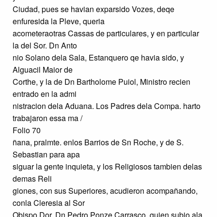
Ciudad, pues se havian exparsido Vozes, deqe
enfuresida la Pleve, queria
acometeraotras Cassas de particulares, y en particular
la del Sor. Dn Anto
nio Solano dela Sala, Estanquero qe havia sido, y
Alguacil Maior de
Corthe, y la de Dn Bartholome Puiol, Ministro recien
entrado en la admi
nistracion dela Aduana. Los Padres dela Compa. harto
trabajaron essa ma /
Folio 70
ñana, pralmte. enlos Barrios de Sn Roche, y de S.
Sebastian para apa
siguar la gente inquieta, y los Religiosos tambien delas
demas Reli
giones, con sus Superiores, acudieron acompañando,
conla Cleresia al Sor
Obispo Dor. Dn Pedro Ponze Carrasco, quien subio ala