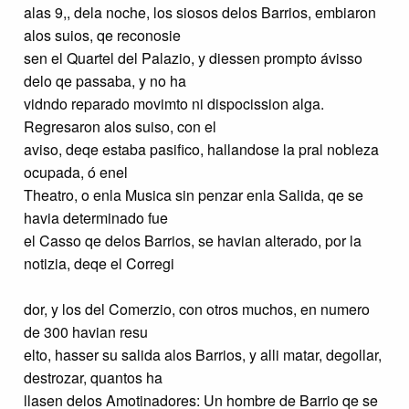
alas 9,, dela noche, los siosos delos Barrios, embiaron
alos suios, qe reconosie
sen el Quartel del Palazio, y diessen prompto ávisso
delo qe passaba, y no ha
vidndo reparado movimto ni dispocission alga.
Regresaron alos suiso, con el
aviso, deqe estaba pasifico, hallandose la pral nobleza
ocupada, ó enel
Theatro, o enla Musica sin penzar enla Salida, qe se
havia determinado fue
el Casso qe delos Barrios, se havian alterado, por la
notizia, deqe el Corregi
dor, y los del Comerzio, con otros muchos, en numero
de 300 havian resu
elto, hasser su salida alos Barrios, y alli matar, degollar,
destrozar, quantos ha
llasen delos Amotinadores: Un hombre de Barrio qe se