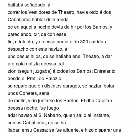
hallaba señadado, á
correr los Vestidores de Theatro, havia oído á dos
Caballeros hablar dela ronda
qe en aquella noche devia de hir por los Barrios, y
pareciendo, oir, qe con esse
fin, e intento, y en esse numero de 300 saldrian
despacho con este havizo, á
uno desus hijos, qe se hallaba enel Theatro, á dar
prompta notizia deessa trai
zion (segun juzgaba) á todos los Barrios: Entretanto
desde el Pretil de Palazio
se reparo que en distintos parages, se hazian bolar
unos Cohetes, señal
de motin, y de juntarse los Barrios: El dho Capitan
deessa noche, fue luego
adar haviso al S. Nabarro, quien salio al instante,
conlos Caballeros, qe se ha
llaban ensu Cassa; se fue alfuerte, e hizo disparar una