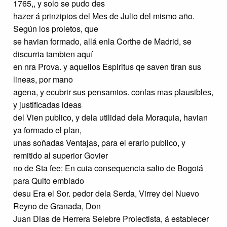
1765,, y solo se pudo des
hazer á prinzipios del Mes de Julio del mismo año.
Según los proletos, que
se havian formado, allá enla Corthe de Madrid, se
discurria tambien aquí
en nra Prova. y aquellos Espiritus qe saven tiran sus
lineas, por mano
agena, y ecubrir sus pensamtos. conlas mas plausibles,
y justificadas ideas
del Vien publico, y dela utilidad dela Moraquia, havian
ya formado el plan,
unas soñadas Ventajas, para el erario publico, y
remitido al superior Govier
no de Sta fee: En cuia consequencia salio de Bogotá
para Quito embiado
desu Era el Sor. pedor dela Serda, Virrey del Nuevo
Reyno de Granada, Don
Juan Dias de Herrera Selebre Proiectista, á establecer