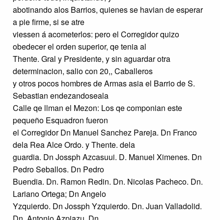
abotinando alos Barrios, quienes se havian de esperar
a pie firme, si se atre
viessen á acometerlos: pero el Corregidor quizo
obedecer el orden superior, qe tenia al
Thente. Gral y Presidente, y sin aguardar otra
determinacion, salio con 20,, Caballeros
y otros pocos hombres de Armas asia el Barrio de S.
Sebastian endezandoseala
Calle qe llman el Mezon: Los qe componian este
pequeño Esquadron fueron
el Corregidor Dn Manuel Sanchez Pareja. Dn Franco
dela Rea Alce Ordo. y Thente. dela
guardia. Dn Jossph Azcasuui. D. Manuel Ximenes. Dn
Pedro Seballos. Dn Pedro
Buendia. Dn. Ramon Redin. Dn. Nicolas Pacheco. Dn.
Lariano Ortega; Dn Angelo
Yzquierdo. Dn Jossph Yzquierdo. Dn. Juan Valladolid.
Dn. Antonio Azpiazu. Dn