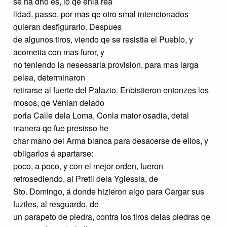
se ha dho es, lo qe enla rea
lidad, passo, por mas qe otro smal intencionados
quieran desfigurarlo. Despues
de algunos tiros, viendo qe se resistia el Pueblo, y
acometia con mas furor, y
no teniendo la nesessaria provision, para mas larga
pelea, determinaron
retirarse al fuerte del Palazio. Enbistieron entonzes los
mosos, qe Venian delado
porla Calle dela Loma, Conla maior osadia, detal
manera qe fue presisso he
char mano del Arma blanca para desacerse de ellos, y
obligarlos á apartarse:
poco, a poco, y con el mejor orden, fueron
retrosediendo, al Pretil dela Yglessia, de
Sto. Domingo, á donde hizieron algo para Cargar sus
fuziles, al resguardo, de
un parapeto de piedra, contra los tiros delas piedras qe