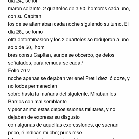
dia 24,, se for
maron solamte. 2 quarteles de a 50, hombres cada uno,
con su Capitan
los qe se alternaban cada noche siguiendo su turno. El
dia 28,, se tomo
otra determinasion y los 2 quarteles se redujeron a uno
solo de 50,, hom
bres consu Capitan, aunqe se obcerbo, qe delos
señalados, para remudarse cada /
Folio 70 v
noche apenas se dejaban ver enel Pretil diez, ó doze, y
no todos permanecian
sobre hasta la mañana del siguiente. Miraban los
Barrios con mal semblante
y peor animo estas disposissiones militares, y no
dejaban de expresar su disgusto
con algunas de aquellas expressiones, qe suenan
poco, é indican mucho; pues rese