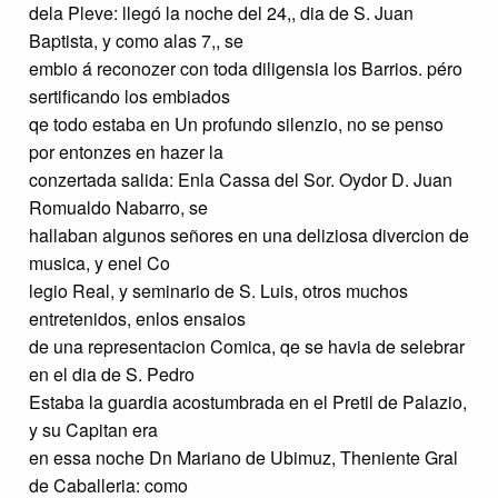
dela Pleve: llegó la noche del 24,, dia de S. Juan
Baptista, y como alas 7,, se
embio á reconozer con toda diligensia los Barrios. péro
sertificando los embiados
qe todo estaba en Un profundo silenzio, no se penso
por entonzes en hazer la
conzertada salida: Enla Cassa del Sor. Oydor D. Juan
Romualdo Nabarro, se
hallaban algunos señores en una deliziosa divercion de
musica, y enel Co
legio Real, y seminario de S. Luis, otros muchos
entretenidos, enlos ensaios
de una representacion Comica, qe se havia de selebrar
en el dia de S. Pedro
Estaba la guardia acostumbrada en el Pretil de Palazio,
y su Capitan era
en essa noche Dn Mariano de Ubimuz, Theniente Gral
de Caballeria: como