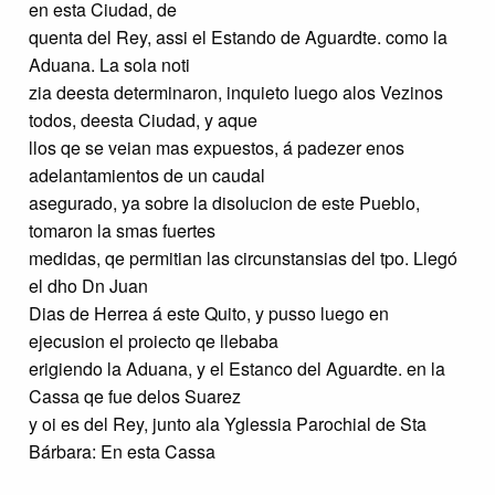
en esta Ciudad, de
quenta del Rey, assi el Estando de Aguardte. como la
Aduana. La sola noti
zia deesta determinaron, inquieto luego alos Vezinos
todos, deesta Ciudad, y aque
llos qe se veian mas expuestos, á padezer enos
adelantamientos de un caudal
asegurado, ya sobre la disolucion de este Pueblo,
tomaron la smas fuertes
medidas, qe permitian las circunstansias del tpo. Llegó
el dho Dn Juan
Dias de Herrea á este Quito, y pusso luego en
ejecusion el proiecto qe llebaba
erigiendo la Aduana, y el Estanco del Aguardte. en la
Cassa qe fue delos Suarez
y oi es del Rey, junto ala Yglessia Parochial de Sta
Bárbara: En esta Cassa