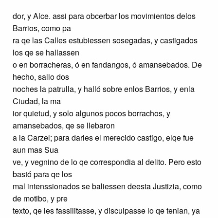
dor, y Alce. assi para obcerbar los movimientos delos
Barrios, como pa
ra qe las Calles estubiessen sosegadas, y castigados
los qe se hallassen
o en borracheras, ó en fandangos, ó amansebados. De
hecho, salio dos
noches la patrulla, y halló sobre enlos Barrios, y enla
Ciudad, la ma
ior quietud, y solo algunos pocos borrachos, y
amansebados, qe se llebaron
a la Carzel; para darles el merecido castigo, elqe fue
aun mas Sua
ve, y vegnino de lo qe correspondia al delito. Pero esto
bastó para qe los
mal intenssionados se baliessen deesta Justizia, como
de motibo, y pre
texto, qe les fassilitasse, y disculpasse lo qe tenian, ya