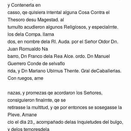
y Contenerla en
casso, qe quisiera intental alguna Cosa Contra el
Thesoro desu Magestad. al
tumulto acudieron algunos Religiosos, y especialmte.
los dela Compa. llama
dos, en nombre dela Rl. Auda. por el Señor Oidor Dn.
Juan Romualdo Na
barro, Dn Franco dela Rea Alce. ordo. Dn Manuel
Guerrero Conde de selvaflo
rida, y Dn Mariano Ubimus Thente. Gral deCaballerias.
Con ruegos, ame
nazas, y promezas qe acordaron los Señores,
consiguieron finalmte, qe se
retirasse la multitud, y qe por entonces se sosegasse la
Pleve. Amane
cio el dia 23,, acompañado delas inquietudes del bulgo,
y delos temoresdela