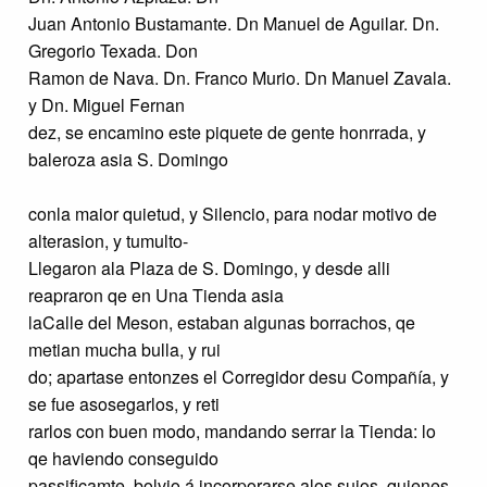
Juan Antonio Bustamante. Dn Manuel de Aguilar. Dn.
Gregorio Texada. Don
Ramon de Nava. Dn. Franco Murio. Dn Manuel Zavala.
y Dn. Miguel Fernan
dez, se encamino este piquete de gente honrrada, y
baleroza asia S. Domingo
conla maior quietud, y Silencio, para nodar motivo de
alterasion, y tumulto-
Llegaron ala Plaza de S. Domingo, y desde alli
reapraron qe en Una Tienda asia
laCalle del Meson, estaban algunas borrachos, qe
metian mucha bulla, y rui
do; apartase entonzes el Corregidor desu Compañía, y
se fue asosegarlos, y reti
rarlos con buen modo, mandando serrar la Tienda: lo
qe haviendo conseguido
passificamte. bolvio á incorporarse alos suios, quienes