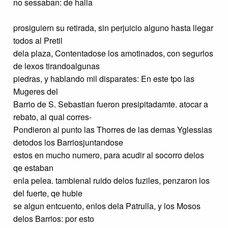
no sessaban: de halla
prosiguiern su retirada, sin perjuicio alguno hasta llegar
todos al Pretil
dela plaza, Contentadose los amotinados, con segurlos
de lexos tirandoalgunas
piedras, y hablando mil disparates: En este tpo las
Mugeres del
Barrio de S. Sebastian fueron presipitadamte. atocar a
rebato, al qual corres-
Pondieron al punto las Thorres de las demas Yglessias
detodos los Barriosjuntandose
estos en mucho numero, para acudir al socorro delos
qe estaban
enla pelea. tambienal ruido delos fuziles, penzaron los
del fuerte, qe hubie
se algun entcuento, enlos dela Patrulla, y los Mosos
delos Barrios: por esto