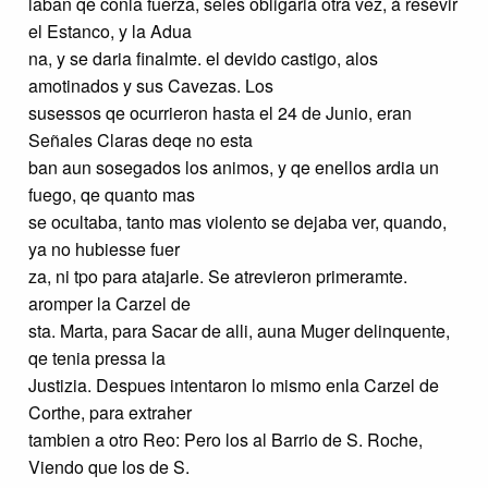
laban qe conla fuerza, seles obligaria otra vez, á resevir
el Estanco, y la Adua
na, y se daria finalmte. el devido castigo, alos
amotinados y sus Cavezas. Los
susessos qe ocurrieron hasta el 24 de Junio, eran
Señales Claras deqe no esta
ban aun sosegados los animos, y qe enellos ardia un
fuego, qe quanto mas
se ocultaba, tanto mas violento se dejaba ver, quando,
ya no hubiesse fuer
za, ni tpo para atajarle. Se atrevieron primeramte.
aromper la Carzel de
sta. Marta, para Sacar de alli, auna Muger delinquente,
qe tenia pressa la
Justizia. Despues intentaron lo mismo enla Carzel de
Corthe, para extraher
tambien a otro Reo: Pero los al Barrio de S. Roche,
Viendo que los de S.