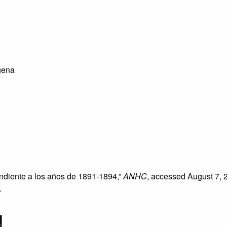
gena
ndiente a los años de 1891-1894,”
ANHC
, accessed August 7, 
.
g