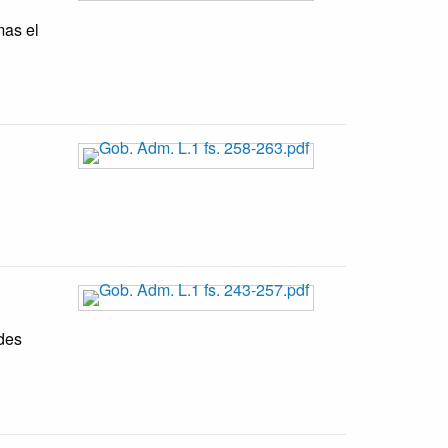
mas el
ades