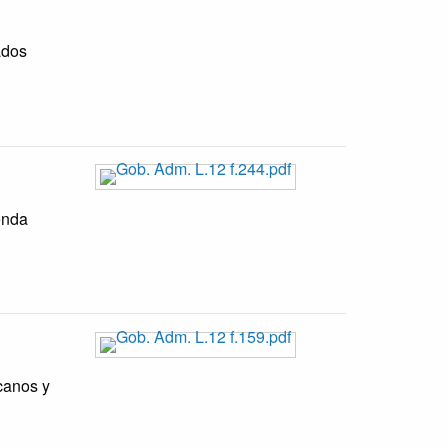
ados
enda
canos y