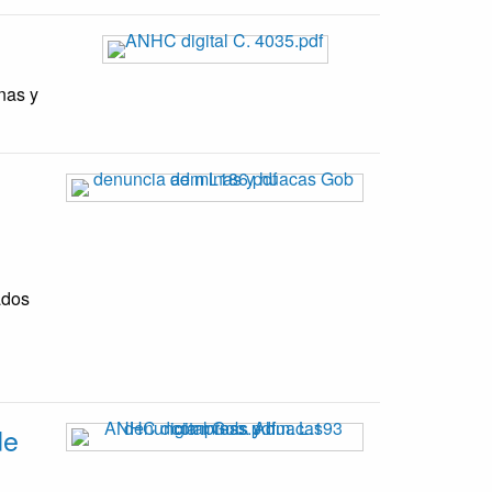
nas y
ados
de