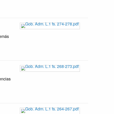
demás
encias