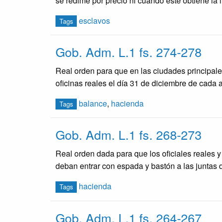
se redime por precio ni cuando este obtiene la 
esclavos
Tags
Gob. Adm. L.1 fs. 274-278
Real orden para que en las ciudades principale
oficinas reales el día 31 de diciembre de cada 
balance
,
hacienda
Tags
Gob. Adm. L.1 fs. 268-273
Real orden dada para que los oficiales reales 
deban entrar con espada y bastón a las juntas 
hacienda
Tags
Gob. Adm. L.1 fs. 264-267