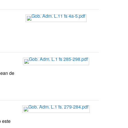
sean de
o este