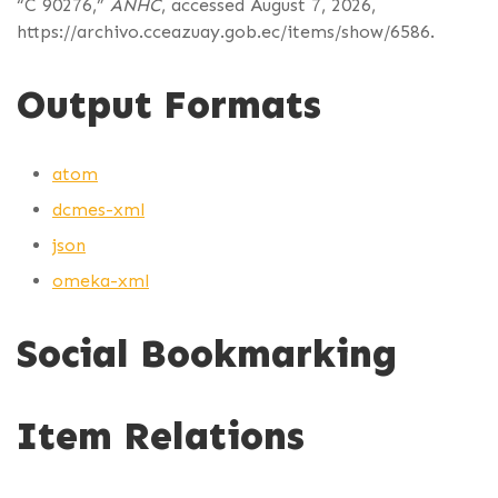
“C 90276,”
ANHC
, accessed August 7, 2026,
https://archivo.cceazuay.gob.ec/items/show/6586
.
Output Formats
atom
dcmes-xml
json
omeka-xml
Social Bookmarking
Item Relations