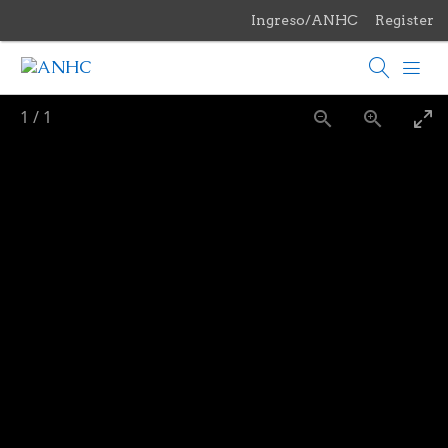
Ingreso/ANHC
Register
Menu
El Archivo
1
/
1
Colecciones
Exposiciones
Revista del Archivo
Servicios
Biblioteca C.C.E.A.
Croquis