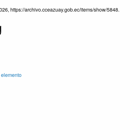
2026,
https://archivo.cceazuay.gob.ec/items/show/5848
.
g
 elemento