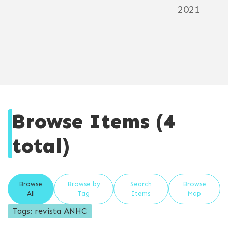
2021
Browse Items (4
total)
Browse
Browse by
Search
Browse
All
Tag
Items
Map
Tags: revista ANHC