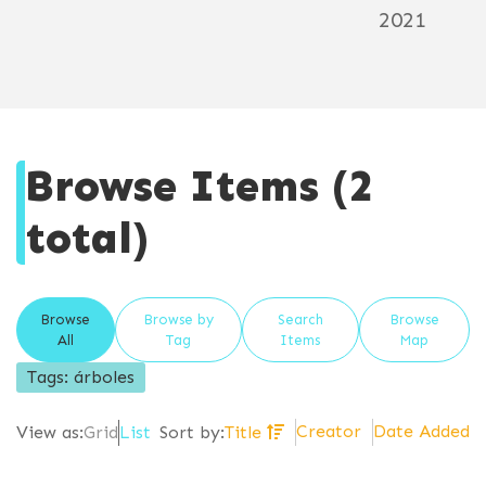
2021
Browse Items (2
total)
Browse
Browse by
Search
Browse
All
Tag
Items
Map
Tags: árboles
Creator
Date Added
View as:
Grid
List
Sort by:
Title