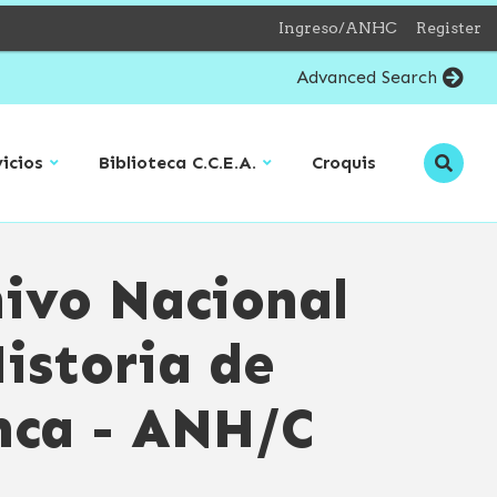
Ingreso/ANHC
Register
Advanced Search
vicios
Biblioteca C.C.E.A.
Croquis
show
show
submenu
submenu
for
for
“Servicios”
“Biblioteca
C.C.E.A.”
ivo Nacional
istoria de
nca - ANH/C