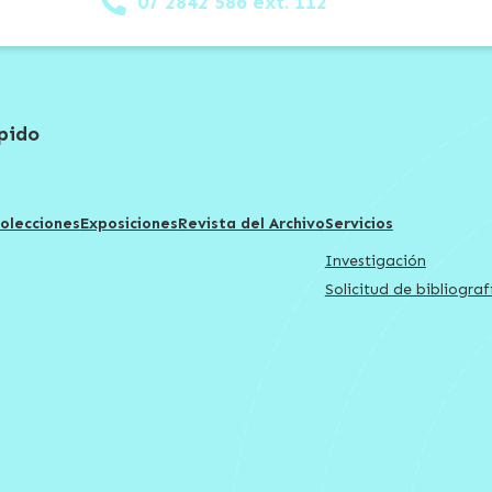
07 2842 586 ext. 112
pido
olecciones
Exposiciones
Revista del Archivo
Servicios
Investigación
Solicitud de bibliograf